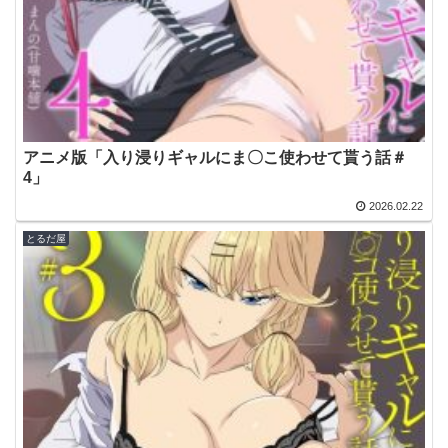
アニメ版「入り浸りギャルにま〇こ使わせて貰う話＃
4」
2026.02.22
とるだ屋