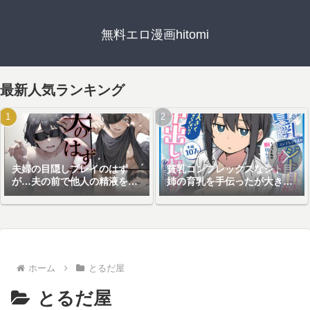
無料エロ漫画hitomi
最新人気ランキング
夫婦の目隠しプレイのはず
貧乳コンプレックスなジト目
が…夫の前で他人の精液を注
姉の育乳を手伝ったが大きく
ぎ込まれる妻
ならないので中出しセックス
することになった話
ホーム
とるだ屋
とるだ屋