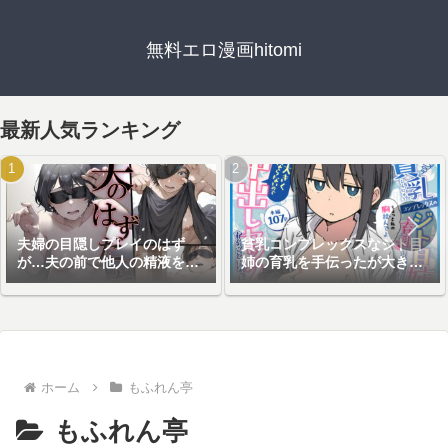
無料エロ漫画hitomi
最新人気ランキング
夫婦の目隠しプレイのはず
貧乳コンプレックスなジト目
が…夫の前で他人の精液を注
姉の育乳を手伝ったが大きく
ぎ込まれる妻
ならないので中出しセックス
することになった話
ホーム
もふれん亭
もふれん亭