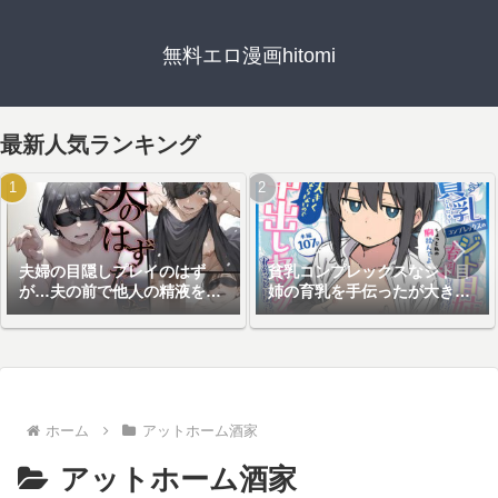
無料エロ漫画hitomi
最新人気ランキング
夫婦の目隠しプレイのはず
貧乳コンプレックスなジト目
が…夫の前で他人の精液を注
姉の育乳を手伝ったが大きく
ぎ込まれる妻
ならないので中出しセックス
することになった話
ホーム
アットホーム酒家
アットホーム酒家