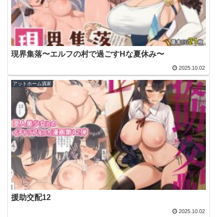
現界集落〜エルフの村で過ごすHな夏休み〜
2025.10.02
アットホーム酒家
援助交配12
2025.10.02