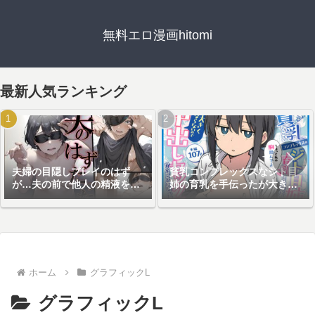
無料エロ漫画hitomi
最新人気ランキング
夫婦の目隠しプレイのはず
貧乳コンプレックスなジト目
が…夫の前で他人の精液を注
姉の育乳を手伝ったが大きく
ぎ込まれる妻
ならないので中出しセックス
することになった話
ホーム
グラフィックL
グラフィックL