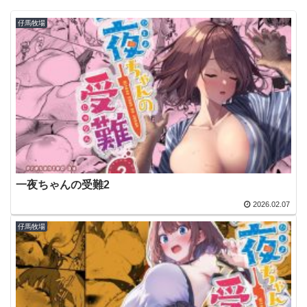
仔馬牧場
一夜ちゃんの受難2
2026.02.07
仔馬牧場