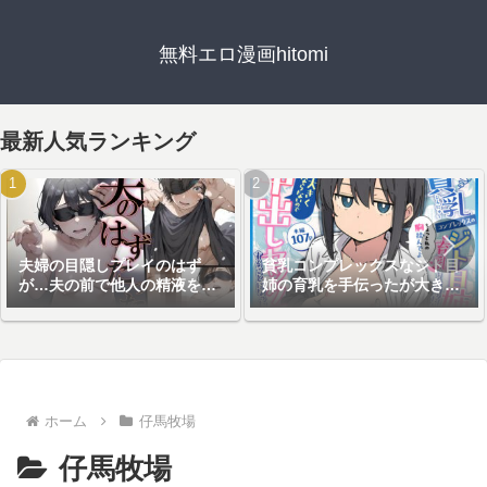
無料エロ漫画hitomi
最新人気ランキング
夫婦の目隠しプレイのはず
貧乳コンプレックスなジト目
が…夫の前で他人の精液を注
姉の育乳を手伝ったが大きく
ぎ込まれる妻
ならないので中出しセックス
することになった話
ホーム
仔馬牧場
仔馬牧場